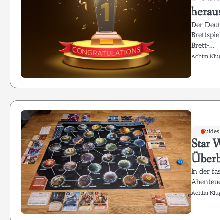
herau
Der Deut
Brettspie
Brett-…
Achim Klu
Guides
Star W
Überb
In der fa
Abenteue
Achim Klu