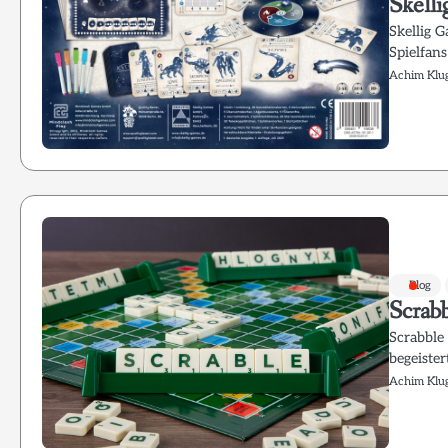
Skelli
Skellig G
Spielfans
Achim Klu
Blog
Scrabb
Scrabble 
begeiste
Achim Klu