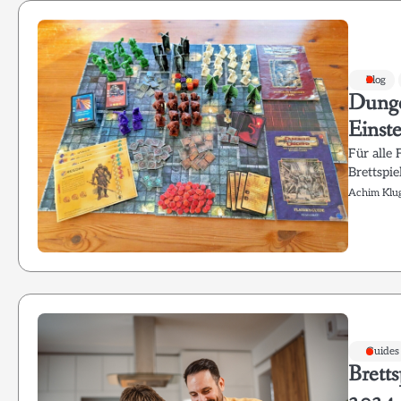
Blog
Dunge
Einste
Für alle
Brettspie
Achim Klu
Guides
Bretts