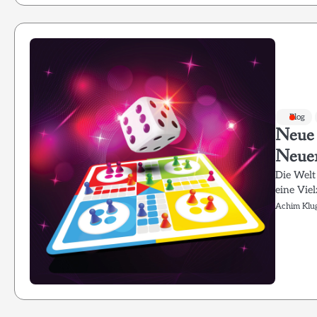
Blog
Neue 
Neuer
Die Welt 
eine Vie
Achim Klu