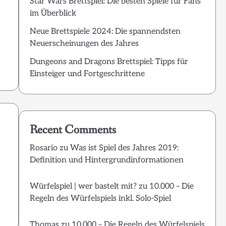
Star Wars Brettspiel: Die besten Spiele für Fans
im Überblick
Neue Brettspiele 2024: Die spannendsten
Neuerscheinungen des Jahres
Dungeons and Dragons Brettspiel: Tipps für
Einsteiger und Fortgeschrittene
Recent Comments
Rosario
zu
Was ist Spiel des Jahres 2019:
Definition und Hintergrundinformationen
Würfelspiel | wer bastelt mit?
zu
10.000 – Die
Regeln des Würfelspiels inkl. Solo-Spiel
Thomas
zu
10.000 – Die Regeln des Würfelspiels