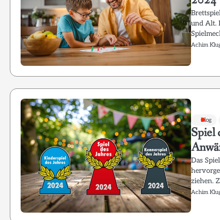
2024
Brettspie
und Alt.
Spielmec
Achim Klu
Blog
Spiel
Anwär
Das Spie
hervorge
ziehen. 
Achim Klu