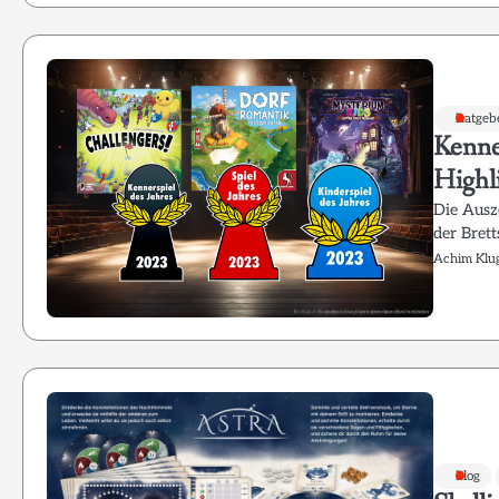
Ratgeb
Kenne
Highl
Die Ausz
der Bret
Achim Klu
Blog