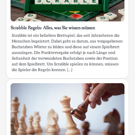
Scrabble Regeln: Alles, was Sie wissen müssen
Scrabble ist ein beliebtes Brettspiel, das seit Jahrzehnten die
Menschen begeistert. Dabei geht es darum, aus vorgegebenen
Buchstaben Wörter zu bilden und diese auf einem Spielbrett
auszulegen. Die Punktevergabe erfolgt je nach Länge und
Seltenheit der verwendeten Buchstaben sowie der Position
auf dem Spielbrett. Um Scrabble spielen zu können, müssen
die Spieler die Regeln kennen. […]