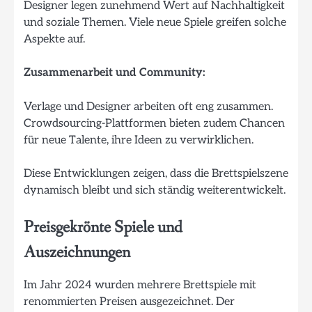
Designer legen zunehmend Wert auf Nachhaltigkeit
und soziale Themen. Viele neue Spiele greifen solche
Aspekte auf.
Zusammenarbeit und Community:
Verlage und Designer arbeiten oft eng zusammen.
Crowdsourcing-Plattformen bieten zudem Chancen
für neue Talente, ihre Ideen zu verwirklichen.
Diese Entwicklungen zeigen, dass die Brettspielszene
dynamisch bleibt und sich ständig weiterentwickelt.
Preisgekrönte Spiele und
Auszeichnungen
Im Jahr 2024 wurden mehrere Brettspiele mit
renommierten Preisen ausgezeichnet. Der