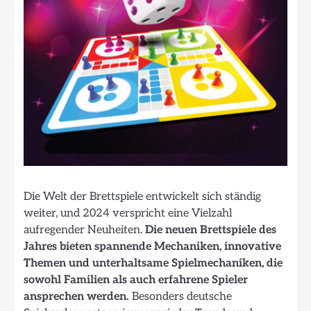
Die Welt der Brettspiele entwickelt sich ständig
weiter, und 2024 verspricht eine Vielzahl
aufregender Neuheiten.
Die neuen Brettspiele des
Jahres bieten spannende Mechaniken, innovative
Themen und unterhaltsame Spielmechaniken, die
sowohl Familien als auch erfahrene Spieler
ansprechen werden.
Besonders deutsche