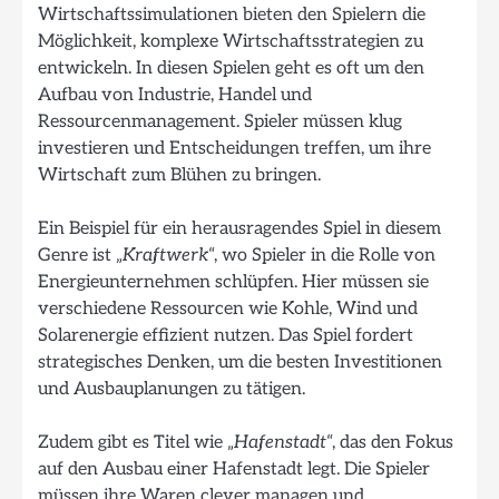
Wirtschaftssimulationen bieten den Spielern die
Möglichkeit, komplexe Wirtschaftsstrategien zu
entwickeln. In diesen Spielen geht es oft um den
Aufbau von Industrie, Handel und
Ressourcenmanagement. Spieler müssen klug
investieren und Entscheidungen treffen, um ihre
Wirtschaft zum Blühen zu bringen.
Ein Beispiel für ein herausragendes Spiel in diesem
Genre ist „
Kraftwerk
“, wo Spieler in die Rolle von
Energieunternehmen schlüpfen. Hier müssen sie
verschiedene Ressourcen wie Kohle, Wind und
Solarenergie effizient nutzen. Das Spiel fordert
strategisches Denken, um die besten Investitionen
und Ausbauplanungen zu tätigen.
Zudem gibt es Titel wie „
Hafenstadt
“, das den Fokus
auf den Ausbau einer Hafenstadt legt. Die Spieler
müssen ihre Waren clever managen und