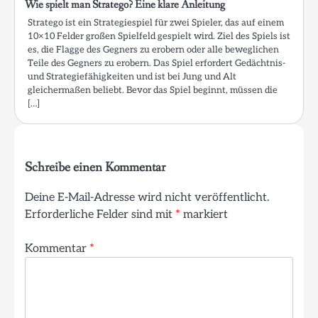
Wie spielt man Stratego? Eine klare Anleitung
Stratego ist ein Strategiespiel für zwei Spieler, das auf einem
10×10 Felder großen Spielfeld gespielt wird. Ziel des Spiels ist
es, die Flagge des Gegners zu erobern oder alle beweglichen
Teile des Gegners zu erobern. Das Spiel erfordert Gedächtnis-
und Strategiefähigkeiten und ist bei Jung und Alt
gleichermaßen beliebt. Bevor das Spiel beginnt, müssen die
[…]
Schreibe einen Kommentar
Deine E-Mail-Adresse wird nicht veröffentlicht.
Erforderliche Felder sind mit
*
markiert
Kommentar
*