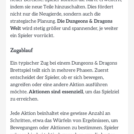
indem sie neue Teile hinzuschalten. Dies fördert
nicht nur die Neugierde, sondern auch die
strategische Planung.
Die Dungeons & Dragons
Welt
wird stetig größer und spannender, je weiter
ein Spieler vorrückt.
Zugablauf
Ein typischer Zug bei einem Dungeons & Dragons
Brettspiel teilt sich in mehrere Phasen. Zuerst
entscheidet der Spieler, ob er sich bewegen,
angreifen oder eine andere Aktion ausführen
möchte.
Aktionen sind essenziell
, um das Spielziel
zu erreichen.
Jede Aktion beinhaltet eine gewisse Anzahl an
Schritten, etwa das Würfeln von Ergebnissen, um
Bewegungen oder Aktionen zu bestimmen. Spieler