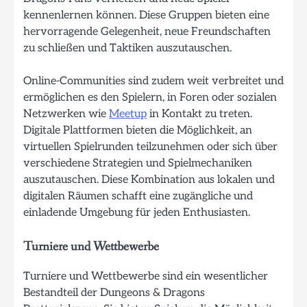
kennenlernen können. Diese Gruppen bieten eine
hervorragende Gelegenheit, neue Freundschaften
zu schließen und Taktiken auszutauschen.
Online-Communities sind zudem weit verbreitet und
ermöglichen es den Spielern, in Foren oder sozialen
Netzwerken wie
Meetup
in Kontakt zu treten.
Digitale Plattformen bieten die Möglichkeit, an
virtuellen Spielrunden teilzunehmen oder sich über
verschiedene Strategien und Spielmechaniken
auszutauschen. Diese Kombination aus lokalen und
digitalen Räumen schafft eine zugängliche und
einladende Umgebung für jeden Enthusiasten.
Turniere und Wettbewerbe
Turniere und Wettbewerbe sind ein wesentlicher
Bestandteil der Dungeons & Dragons