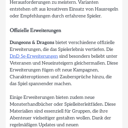
Herausforderungen zu meistern. Varianten
entstehen oft aus kreativem Einsatz von Hausregeln
oder Empfehlungen durch erfahrene Spieler.
Offizielle Erweiterungen
Dungeons & Dragons
bietet verschiedene offizielle
Erweiterungen, die das Spielerlebnis vertiefen. Die
DnD 5e-Erweiterungen
sind besonders beliebt unter
Veteranen und Neueinsteigern gleichermaßen. Diese
Erweiterungen fügen oft neue Kampagnen,
Charakteroptionen und Zaubersprüche hinzu, die
das Spiel spannender machen.
Einige Erweiterungen bieten zudem neue
Monsterhandbücher oder Spielleiterleitfäden. Diese
Materialien sind essenziell für Gruppen, die ihre
Abenteuer vielseitiger gestalten wollen. Dank der
regelmäßigen Updates und neuen