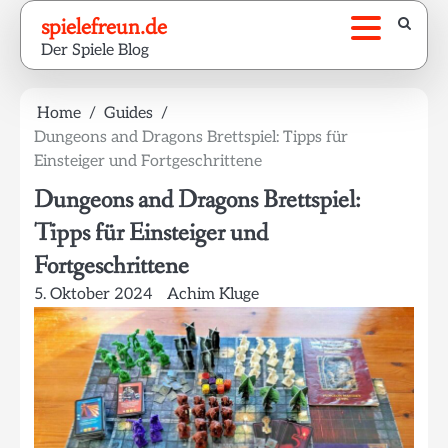
Skip
spielefreun.de
to
Der Spiele Blog
content
Home
Guides
Dungeons and Dragons Brettspiel: Tipps für
Einsteiger und Fortgeschrittene
Dungeons and Dragons Brettspiel:
Tipps für Einsteiger und
Fortgeschrittene
5. Oktober 2024
Achim Kluge