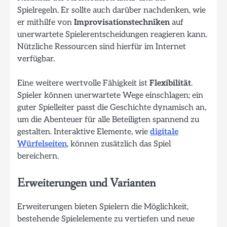
Spielregeln. Er sollte auch darüber nachdenken, wie
er mithilfe von
Improvisationstechniken
auf
unerwartete Spielerentscheidungen reagieren kann.
Nützliche Ressourcen sind hierfür im Internet
verfügbar.
Eine weitere wertvolle Fähigkeit ist
Flexibilität
.
Spieler können unerwartete Wege einschlagen; ein
guter Spielleiter passt die Geschichte dynamisch an,
um die Abenteuer für alle Beteiligten spannend zu
gestalten. Interaktive Elemente, wie
digitale
Würfelseiten
, können zusätzlich das Spiel
bereichern.
Erweiterungen und Varianten
Erweiterungen bieten Spielern die Möglichkeit,
bestehende Spielelemente zu vertiefen und neue