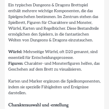
Ein typisches Dungeons & Dragons Brettspiel
enthält mehrere wichtige Komponenten, die das
Spielgeschehen bestimmen. Im Zentrum stehen das
Spielbrett, Figuren für Charaktere und Monster,
Würfel, Karten und Regelbücher. Diese Bestandteile
ermöglichen den Spielern, in die fantastischen
Welten von Dungeons & Dragons einzutauchen.
Würfel:
Mehrseitige Würfel, oft D20 genannt, sind
essentiell für Entscheidungsprozesse.
Figuren:
Charakter- und Monsterfiguren helfen, das
Geschehen auf dem Brett zu visualisieren.
Karten und Marker ergänzen die Spielkomponenten,
indem sie spezielle Fähigkeiten und Ereignisse
darstellen.
Charakterauswahl und -erstellung