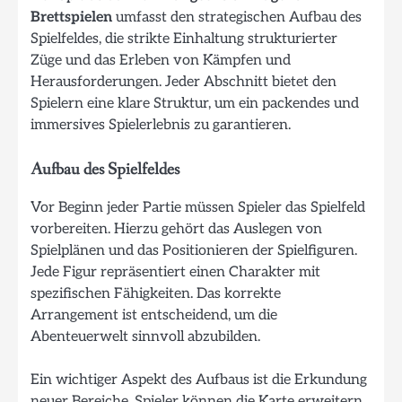
Brettspielen
umfasst den strategischen Aufbau des
Spielfeldes, die strikte Einhaltung strukturierter
Züge und das Erleben von Kämpfen und
Herausforderungen. Jeder Abschnitt bietet den
Spielern eine klare Struktur, um ein packendes und
immersives Spielerlebnis zu garantieren.
Aufbau des Spielfeldes
Vor Beginn jeder Partie müssen Spieler das Spielfeld
vorbereiten. Hierzu gehört das Auslegen von
Spielplänen und das Positionieren der Spielfiguren.
Jede Figur repräsentiert einen Charakter mit
spezifischen Fähigkeiten. Das korrekte
Arrangement ist entscheidend, um die
Abenteuerwelt sinnvoll abzubilden.
Ein wichtiger Aspekt des Aufbaus ist die Erkundung
neuer Bereiche. Spieler können die Karte erweitern,