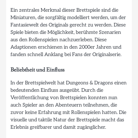
Ein zentrales Merkmal dieser Brettspiele sind die
Miniaturen, die sorgfältig modelliert werden, um der
Fantasiewelt des Originals gerecht zu werden. Diese
Spiele bieten die Möglichkeit, berühmte Szenarien
aus den Rollenspielen nachzuerleben. Diese
Adaptionen erschienen in den 2000er Jahren und
fanden schnell Anklang bei Fans der Originalserie.
Beliebtheit und Einfluss
In der Brettspielwelt hat Dungeons & Dragons einen
bedeutenden Einfluss ausgeübt. Durch die
Veröffentlichung von Brettspielen konnten nun
auch Spieler an den Abenteuern teilnehmen, die
zuvor keine Erfahrung mit Rollenspielen hatten. Die
visuelle und taktile Natur der Brettspiele macht das
Erlebnis greifbarer und damit zugänglicher.