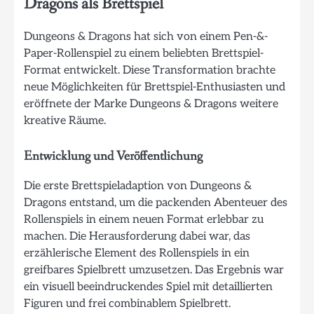
Dragons als Brettspiel
Dungeons & Dragons hat sich von einem Pen-&-
Paper-Rollenspiel zu einem beliebten Brettspiel-
Format entwickelt. Diese Transformation brachte
neue Möglichkeiten für Brettspiel-Enthusiasten und
eröffnete der Marke Dungeons & Dragons weitere
kreative Räume.
Entwicklung und Veröffentlichung
Die erste Brettspieladaption von Dungeons &
Dragons entstand, um die packenden Abenteuer des
Rollenspiels in einem neuen Format erlebbar zu
machen. Die Herausforderung dabei war, das
erzählerische Element des Rollenspiels in ein
greifbares Spielbrett umzusetzen. Das Ergebnis war
ein visuell beeindruckendes Spiel mit detaillierten
Figuren und frei combinablem Spielbrett.