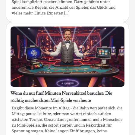
Spiel kompliziert machen können. Dazu gehören unter
anderem die Regeln, die Anzahl der Spieler, das Glück und
vieles mehr. Einige Experten […]
Wenn du nur fünf Minuten Nervenkitzel brauchst: Die
süchtig machendsten Mini-Spiele von heute
Es gibt diese Momente im Alltag – die Bahn verspätet sich, die
Mittagspause ist kurz, oder man wartet einfach auf den
nächsten Termin. Genau dann greifen immer mehr Menschen
zu Mini-Spielen, die sofort starten und in Rekordzeit für
Spannung sorgen. Keine langen Einführungen, keine