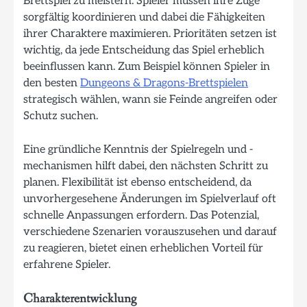
Brettspiel zu meistern. Spieler müssen ihre Züge
sorgfältig koordinieren und dabei die Fähigkeiten
ihrer Charaktere maximieren. Prioritäten setzen ist
wichtig, da jede Entscheidung das Spiel erheblich
beeinflussen kann. Zum Beispiel können Spieler in
den besten
Dungeons & Dragons-Brettspielen
strategisch wählen, wann sie Feinde angreifen oder
Schutz suchen.
Eine gründliche Kenntnis der Spielregeln und -
mechanismen hilft dabei, den nächsten Schritt zu
planen. Flexibilität ist ebenso entscheidend, da
unvorhergesehene Änderungen im Spielverlauf oft
schnelle Anpassungen erfordern. Das Potenzial,
verschiedene Szenarien vorauszusehen und darauf
zu reagieren, bietet einen erheblichen Vorteil für
erfahrene Spieler.
Charakterentwicklung