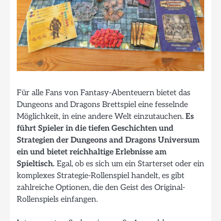
Für alle Fans von Fantasy-Abenteuern bietet das
Dungeons and Dragons Brettspiel eine fesselnde
Möglichkeit, in eine andere Welt einzutauchen.
Es
führt Spieler in die tiefen Geschichten und
Strategien der Dungeons and Dragons Universum
ein und bietet reichhaltige Erlebnisse am
Spieltisch.
Egal, ob es sich um ein Starterset oder ein
komplexes Strategie-Rollenspiel handelt, es gibt
zahlreiche Optionen, die den Geist des Original-
Rollenspiels einfangen.