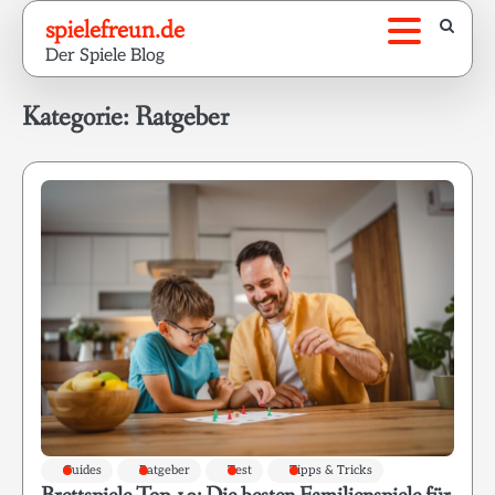
Skip
spielefreun.de
to
Der Spiele Blog
content
Kategorie:
Ratgeber
Guides
Ratgeber
Test
Tipps & Tricks