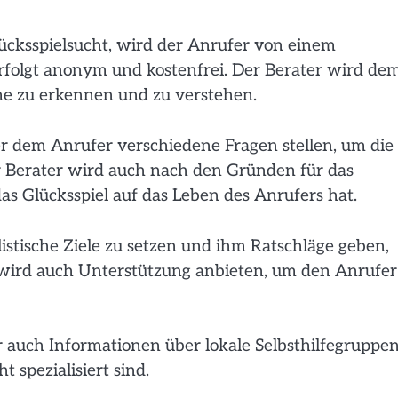
lücksspielsucht, wird der Anrufer von einem
rfolgt anonym und kostenfrei. Der Berater wird de
me zu erkennen und zu verstehen.
r dem Anrufer verschiedene Fragen stellen, um die
r Berater wird auch nach den Gründen für das
s Glücksspiel auf das Leben des Anrufers hat.
istische Ziele zu setzen und ihm Ratschläge geben,
 wird auch Unterstützung anbieten, um den Anrufer
 auch Informationen über lokale Selbsthilfegruppe
 spezialisiert sind.