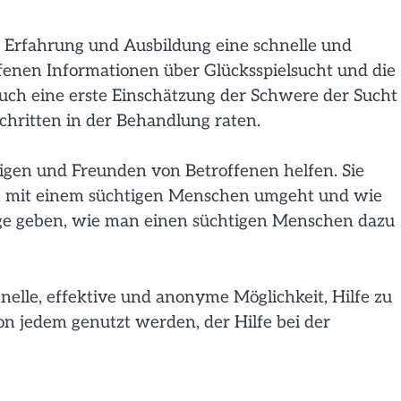
 Erfahrung und Ausbildung eine schnelle und
ffenen Informationen über Glücksspielsucht und die
uch eine erste Einschätzung der Schwere der Sucht
hritten in der Behandlung raten.
gen und Freunden von Betroffenen helfen. Sie
n mit einem süchtigen Menschen umgeht und wie
äge geben, wie man einen süchtigen Menschen dazu
hnelle, effektive und anonyme Möglichkeit, Hilfe zu
von jedem genutzt werden, der Hilfe bei der