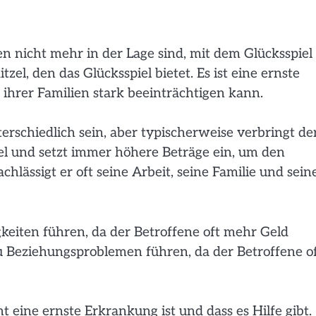
en nicht mehr in der Lage sind, mit dem Glücksspiel
el, den das Glücksspiel bietet. Es ist eine ernste
ihrer Familien stark beeinträchtigen kann.
rschiedlich sein, aber typischerweise verbringt de
l und setzt immer höhere Beträge ein, um den
hlässigt er oft seine Arbeit, seine Familie und sein
gkeiten führen, da der Betroffene oft mehr Geld
 zu Beziehungsproblemen führen, da der Betroffene o
ht eine ernste Erkrankung ist und dass es Hilfe gibt.