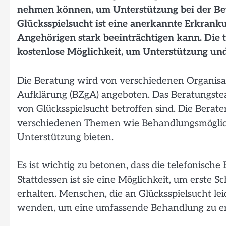
nehmen können, um Unterstützung bei der Bew
Glücksspielsucht ist eine anerkannte Erkrank
Angehörigen stark beeinträchtigen kann. Die 
kostenlose Möglichkeit, um Unterstützung und 
Die Beratung wird von verschiedenen Organisat
Aufklärung (BZgA) angeboten. Das Beratungsteam
von Glücksspielsucht betroffen sind. Die Bera
verschiedenen Themen wie Behandlungsmöglichk
Unterstützung bieten.
Es ist wichtig zu betonen, dass die telefonische
Stattdessen ist sie eine Möglichkeit, um erste
erhalten. Menschen, die an Glücksspielsucht lei
wenden, um eine umfassende Behandlung zu er