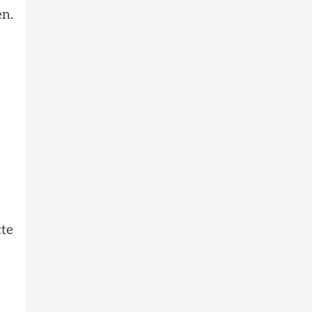
en.
tte