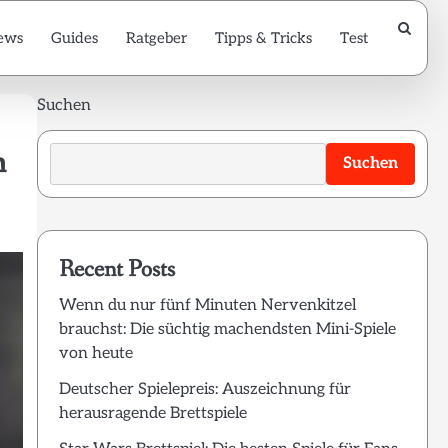
ews
Guides
Ratgeber
Tipps & Tricks
Test
Suchen
m
Suchen
Recent Posts
Wenn du nur fünf Minuten Nervenkitzel
brauchst: Die süchtig machendsten Mini-Spiele
von heute
Deutscher Spielepreis: Auszeichnung für
herausragende Brettspiele